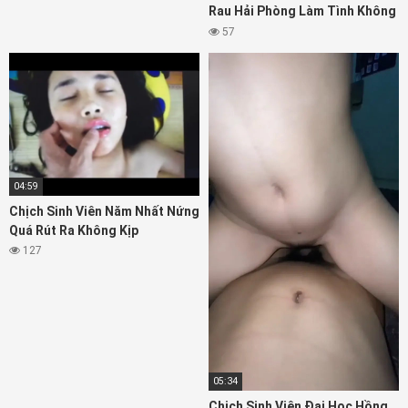
Rau Hải Phòng Làm Tình Không
Biết Mệt
57
04:59
Chịch Sinh Viên Năm Nhất Nứng
Quá Rút Ra Không Kịp
127
05:34
Chịch Sinh Viên Đại Học Hồng