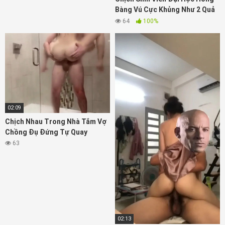
Bàng Vú Cực Khủng Như 2 Quả
Bóng Căng Cứng
64
100%
02:09
Chịch Nhau Trong Nhà Tắm Vợ
Chồng Đụ Đứng Tự Quay
63
02:13