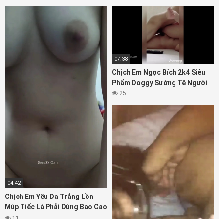
07:38
Chịch Em Ngọc Bích 2k4 Siêu
Phẩm Doggy Sướng Tê Người
25
04:42
Chịch Em Yêu Da Trắng Lồn
Múp Tiếc Là Phải Dùng Bao Cao
Su
11