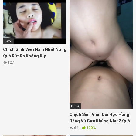
04:59
Chịch Sinh Viên Năm Nhất Nứng
Quá Rút Ra Không Kịp
127
05:34
Chịch Sinh Viên Đại Học Hồng
Bàng Vú Cực Khủng Như 2 Quả
Bóng Căng Cứng
64
100%